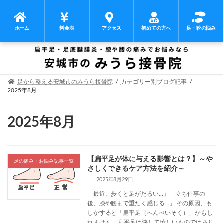
ホーム
料金表
アクセス
初めての方へ
足・靴の悩み
コ
ナ
ン
ビ
テ
ゲ
ン
ー
足から整える安城市のみうら接骨院
カテゴリー別ブログ記事
ツ
シ
2025年8月
へ
ョ
ス
ン
2025年8月
キ
に
ッ
移
プ
動
【扁平足が体に与える影響とは？】～や
足の痛み・お悩み記事一覧
さしくできるケア方法を紹介～
2025年8月29日
「最近、歩くと足がだるい…」「立ち仕事の
後、膝や腰まで重たく感じる…」 その原因、も
しかすると「扁平足（へんぺいそく）」かもし
れません。 扁平足は決して珍しいものではあり