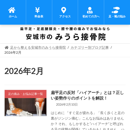
ホーム
料金表
アクセス
初めての方へ
足・靴の悩み
コ
ナ
ン
ビ
テ
ゲ
ン
ー
足から整える安城市のみうら接骨院
カテゴリー別ブログ記事
ツ
シ
2026年2月
へ
ョ
ス
ン
2026年2月
キ
に
ッ
移
プ
動
扁平足の反対「ハイアーチ」とは？正し
足の痛み・お悩み記事一覧
い姿勢作りのポイントを解説！
2026年2月10日
はじめに 「すぐ足が疲れる」「長く歩くと足の
裏がジンジン痛む」こんなお悩みはありません
か？ それ、もしかすると”ハイアーチ“と呼ばれ
る足の状態が関係しているかもしれません。 ハ